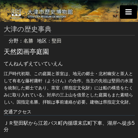
大津の歴史事典
分野：
名勝
地区：
堅田
天然図画亭庭園
てんねんずえていていえん
江戸時代初期、この庭園と茶室は、地元の郷士・北村幽安と茶人と
して有名な藤村庸軒（ようけん）の合作。当主の先祖は堅田の水運
を統制した郷士であり、茶室（県指定文化財）には船の構造をたく
みに取り入れている。対岸の三上山を借景とした庭園もまた素晴ら
しい。国指定名勝。拝観は事前連絡が必要。建物は県指定文化財。
交通アクセス
ＪＲ堅田駅から江若バス町内循環末広町下車、湖岸へ徒歩5
分