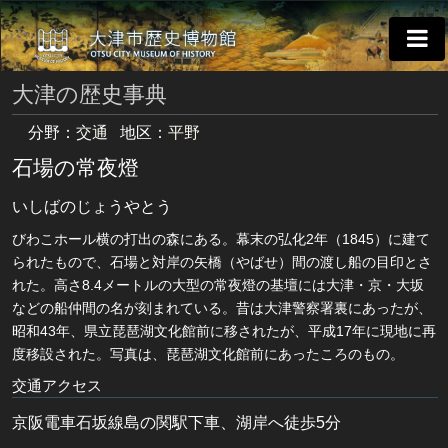
大津の歴史事典
分野：
交通
地区：
平野
石場の常夜燈
いしばのじょうやとう
びわこホール横の打出の森にある。幕末の弘化2年（1845）に建て
られたもので、石場と対岸の矢橋（やばせ）間の渡し船の目印とさ
れた。高さ8.4メートルの大型の常夜燈の基壇には大津・京・大坂
などの船仲間の名が刻まれている。昔は大津警察署裏にあったが、
昭和43年、県立琵琶湖文化館前に移されたが、平成17年に現地に再
度移設された。写真は、琵琶湖文化館前にあったころのもの。
交通アクセス
京阪電車石坂線島の関駅下車、湖岸へ徒歩5分