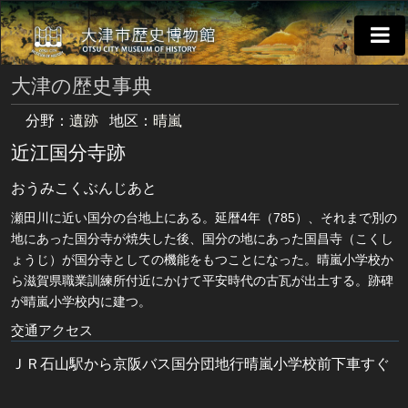
大津の歴史事典
分野：
遺跡
地区：
晴嵐
近江国分寺跡
おうみこくぶんじあと
瀬田川に近い国分の台地上にある。延暦4年（785）、それまで別の
地にあった国分寺が焼失した後、国分の地にあった国昌寺（こくし
ょうじ）が国分寺としての機能をもつことになった。晴嵐小学校か
ら滋賀県職業訓練所付近にかけて平安時代の古瓦が出土する。跡碑
が晴嵐小学校内に建つ。
交通アクセス
ＪＲ石山駅から京阪バス国分団地行晴嵐小学校前下車すぐ