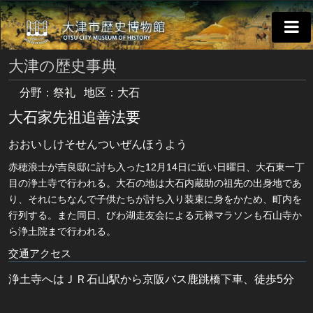
大津の歴史事典
分野：
祭礼
地区：
大石
大石家先祖追善法要
おおいしけそせんついぜんほうよう
赤穂浪士が吉良邸に討ち入った12月14日に近い日曜日、大石東一丁
目の浄土寺で行われる。大石の地は大石内蔵助の祖先の出身地であ
り、それにちなんで子供たちが討ち入り装束に身をかため、町内を
行列する。また同日、びわ湖走友会による元禄マラソンも石山寺か
ら浄土院まで行われる。
交通アクセス
浄土寺へはＪＲ石山駅から京阪バス鹿跳橋下車、徒歩5分