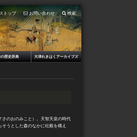
ストップ
お問い合わせ
検索
津の歴史辞典
大津れきはくアーカイブズ
すさのおのみこと）。天智天皇の時代
っそうとした森のなかに社殿を構え