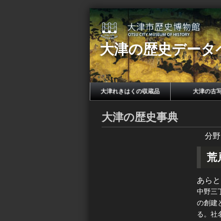
大津の歴史データ
大津れきはくの収蔵品
大津の古
大津の歴史事典
分野
荒
あらと
中野三
の創建
る。社