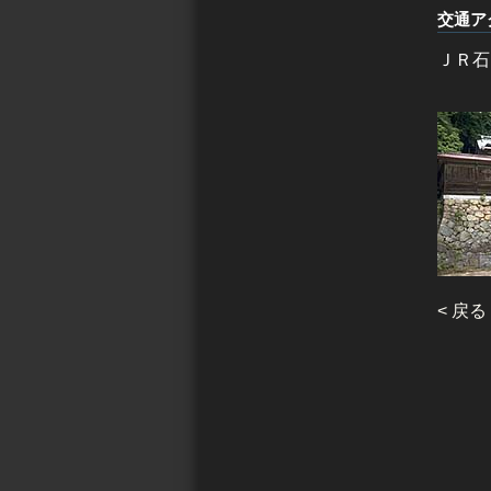
交通ア
ＪＲ石
< 戻る