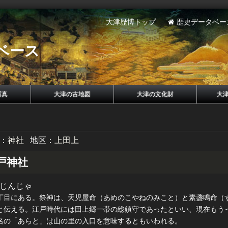
大津歴博トップ
歴史データベー
ベース
写真
大津の古地図
大津の文化財
大
：
神社
地区：
上田上
戸神社
じんじゃ
丁目にある。祭神は、天児屋命（あめのこやねのみこと）と素盞鳴命（
と伝える。江戸時代には田上郷一帯の総鎮守であったといい、現在もう
名の「あらと」は山の里の入口を意味するともいわれる。