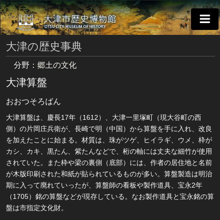
大津の歴史事典
分野：
郷土の文化
大津算盤
おおつそろばん
大津算盤は、慶長17年（1612）、大津一里塚町（現大谷町の西
側）の片岡庄兵衛が、長崎で明（中国）から算盤を手に入れ、改良
を加えたことに始まる。材質は、珠がツゲ、ヒイラギ、ウメ、枠が
カシ、カキ、黒たん、紫たんなどで、桁の軸には丈夫な細竹が使用
されていた。また枠や梁の裏側（底部）には、作者の居住地と名前
が木版印刷された和紙が貼られているものが多い。算盤製造は明治
期に入って廃れていったが、算盤師の看板や製作道具、宝永2年
（1705）銘の算盤などが現存している。なお製作道具と宝永銘の算
盤は市指定文化財。