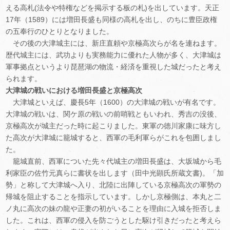
える高札(法令や特権などを掲示する板の札)を出しています。天正
17年（1589）には増田長盛も同様の高札を出し、のちに豊臣政権
の五奉行のひとりとなりました。
その後の大津城主には、新庄直頼や京極高次らが名を連ねます。
歴代城主には、武功よりも実務能力に優れた人物が多く、大津城は
軍事拠点というより琵琶湖の物流・経済を重視した城だったと考え
られます。
大津城の戦いにおける増田長盛と京極高次
大津城といえば、慶長5年（1600）の大津城の戦いが有名です。
大津城の戦いは、関ケ原の戦いの前哨戦ともいわれ、秀吉の没後、
京極高次が城主だった時に起こりました。東軍の徳川家康に味方し
た高次が大津城に籠城すると、西軍の毛利軍らがこれを包囲しまし
た。
籠城直前、西軍についた先々代城主の増田長盛は、大坂城から毛
利家臣の佐竹元真らに書状を出します（田中光顕氏所蔵文書)。「加
勢」と称して大津城へ入り、北陸に出陣している京極高次の軍勢の
帰城を阻止することを指示しています。しかし京極側は、本丸と二
ノ丸に高次の妹の龍や正妻の初がいることを理由に入城を拒否しま
した。これは、西軍の侵入を防ごうとした駆け引きだったと考えら