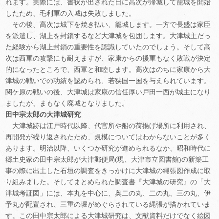
れます。実際には、書状が出された日に高次が帰城して籠城を開始
したため、毛利軍の入城は失敗しました。
その後、高次は城下を焼き払い、籠城します。一方で長盛は家臣
を派遣し、湖上を封鎖するなど大津城を包囲します。大津城主だっ
た経験から湖上封鎖の重要性を認識していたのでしょう。そして高
次は西軍の攻撃にも耐えますが、家康からの援軍もなく敗戦が決定
的になったところで、西軍と和睦します。高次はのちに家康から大
津城の戦いでの功績を認められ、若狭国一国を与えられています。
関ケ原の戦いの後、大津城は家康の信任厚い戸田一西が城主になり
ましたが、まもなく廃城となりました。
田中宗太郎の大津城研究
大津城跡は江戸時代以降、代官所や船の荷揚げ場所に利用され、
再開発が繰り返されたため、規模についてはわからないことが多く
あります。明治以降、いくつか研究が進められるなか、昭和時代に
郷土史家の田中宗太郎が大津郵便局(現、大津市立図書館)の新築工
事の際に出土した石垣の調査をきっかけに大津城の縄張図作成に取
り組みました。そしてまとめられた調査書『大津城の研究』の「大
津城考証図」には、本丸を中心に、奥二の丸、二の丸、三の丸、伊
予丸が配置され、三重の堀がめぐらされている縄張が描かれていま
す。この田中宗太郎による大津城研究は、文献資料だけでなく絵図