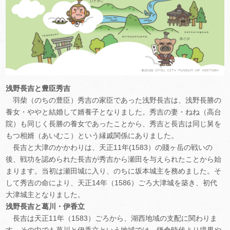
浅野長吉と豊臣秀吉
羽柴（のちの豊臣）秀吉の家臣であった浅野長吉は、浅野長勝の
養女・ややと結婚して婿養子となりました。秀吉の妻・ねね（高台
院）も同じく長勝の養女であったことから、秀吉と長吉は同じ舅を
もつ相婿（あいむこ）という縁戚関係にありました。
長吉と大津のかかわりは、天正11年(1583）の賤ヶ岳の戦いの
後、戦功を認められた長吉が秀吉から瀬田を与えられたことから始
まります。当初は瀬田城に入り、のちに坂本城主を務めました。そ
して秀吉の命により、天正14年（1586）ごろ大津城を築き、初代
大津城主となりました。
浅野長吉と葛川・伊香立
長吉は天正11年（1583）ごろから、湖西地域の支配に関わりま
す。その中でも葛川と伊香立という地域では、鎌倉時代より境界や