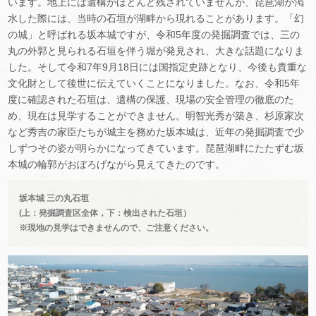
います。地上には遺構がほとんど残されていませんが、琵琶湖が渇
水した際には、当時の石垣が湖畔から現れることがあります。「幻
の城」と呼ばれる坂本城ですが、令和5年度の発掘調査では、三の
丸の外郭と見られる石垣を伴う堀が発見され、大きな話題になりま
した。そして令和7年9月18日には国指定史跡となり、今後も貴重な
文化財として後世に伝えていくことになりました。なお、令和5年
度に確認された石垣は、遺構の保護、現場の安全管理の徹底のた
め、現在は見学することができません。明智光秀が築き、杉原家次
など秀吉の家臣たちが城主を務めた坂本城は、近年の発掘調査で少
しずつその姿が明らかになってきています。琵琶湖畔にたたずむ坂
本城の輪郭がおぼろげながら見えてきたのです。
坂本城 三の丸石垣
(上：発掘調査区全体，下：検出された石垣）
※現地の見学はできませんので、ご注意ください。