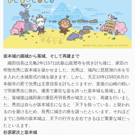
坂本城の築城から落城、そして再建まで
織田信長は元亀2年(1571)比叡山延暦寺を焼き討ち後に、家臣の
明智光秀に坂本城を築かせました。光秀は、城内に琵琶湖の水を引
き入れた水城形式の城を築きます。しかし、天正10年(1582)6月の
本能寺の変で光秀は主君信長を討ちとりますが、直後の山崎の戦い
で羽柴秀吉に敗れ、優美で豪壮な姿を誇った坂本城も落城しまし
た。落城後は織田家の重臣丹羽長秀が城主となり、再建を行いまし
た。秀吉は自らが坂本城主になると「天下を狙っている」と疑われ
るのを避けるため、長秀に城主の座を譲ったといいます。それほど
までに当時の坂本城は、天下の行方を左右できるほど重要な城だっ
たといえます。
杉原家次と坂本城