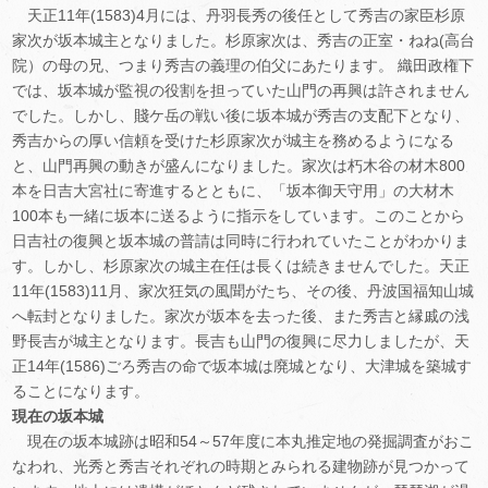
天正11年(1583)4月には、丹羽長秀の後任として秀吉の家臣杉原
家次が坂本城主となりました。杉原家次は、秀吉の正室・ねね(高台
院）の母の兄、つまり秀吉の義理の伯父にあたります。 織田政権下
では、坂本城が監視の役割を担っていた山門の再興は許されません
でした。しかし、賤ケ岳の戦い後に坂本城が秀吉の支配下となり、
秀吉からの厚い信頼を受けた杉原家次が城主を務めるようになる
と、山門再興の動きが盛んになりました。家次は朽木谷の材木800
本を日吉大宮社に寄進するとともに、「坂本御天守用」の大材木
100本も一緒に坂本に送るように指示をしています。このことから
日吉社の復興と坂本城の普請は同時に行われていたことがわかりま
す。しかし、杉原家次の城主在任は長くは続きませんでした。天正
11年(1583)11月、家次狂気の風聞がたち、その後、丹波国福知山城
へ転封となりました。家次が坂本を去った後、また秀吉と縁戚の浅
野長吉が城主となります。長吉も山門の復興に尽力しましたが、天
正14年(1586)ごろ秀吉の命で坂本城は廃城となり、大津城を築城す
ることになります。
現在の坂本城
現在の坂本城跡は昭和54～57年度に本丸推定地の発掘調査がおこ
なわれ、光秀と秀吉それぞれの時期とみられる建物跡が見つかって