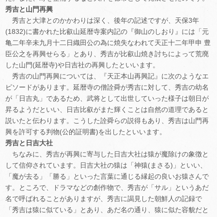
秀吉と山門再興
秀吉と大津とのかかわりは深く、後年の記述ですが、天保3年
(1832)に書かれた比叡山延暦寺案内記の『御山のしおり』には「元
亀二年辛未九月十二日織田公の為に焼失なわれて天正十二年甲申 豊
臣公之を再興せらる」とあり、秀吉が比叡山焼き討ちによって荒廃
した山門(延暦寺)や日吉社の再興したといいます。
秀吉の山門再興については、『天正本山再興記』に次のようなエ
ピソードがあります。延暦寺の僧詮舜が秀吉に対して、秀吉の幼名
が「日吉丸」であるため、武将として出世していった様子は朝日が
昇るようだといい、日吉比叡がまた輝くことは自然の道理であると
説いたと伝わります。こうした詮舜らの説得もあり、秀吉は山門再
興を許可する判物(公的証明書)を出したといいます。
秀吉と日吉大社
ちなみに、秀吉が再興に寄与した日吉大社は猿が魔除けの象徴と
して信仰されています。日吉大社の猿は「神猿(まさる)」といい、
「魔が去る」「勝る」といった言葉に通じる縁起の良いお猿さんで
す。ところで、ドラマなどの創作物で、秀吉が「サル」というあだ
名で呼ばれることがありますが、秀吉に謁見した朝鮮人の記録で
「秀吉は猿に似ている」とあり、あだ名の通り、猿に似た容貌だと