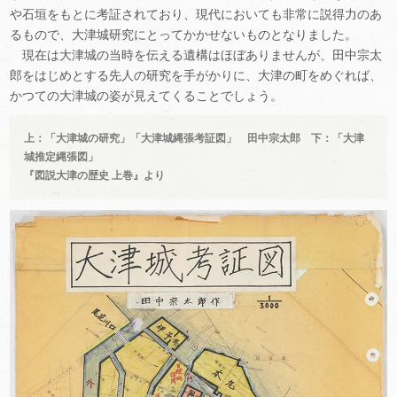
や石垣をもとに考証されており、現代においても非常に説得力のあ
るもので、大津城研究にとってかかせないものとなりました。
現在は大津城の当時を伝える遺構はほぼありませんが、田中宗太
郎をはじめとする先人の研究を手がかりに、大津の町をめぐれば、
かつての大津城の姿が見えてくることでしょう。
上：「大津城の研究」「大津城縄張考証図」 田中宗太郎 下：「大津
城推定縄張図」
『図説大津の歴史 上巻』より