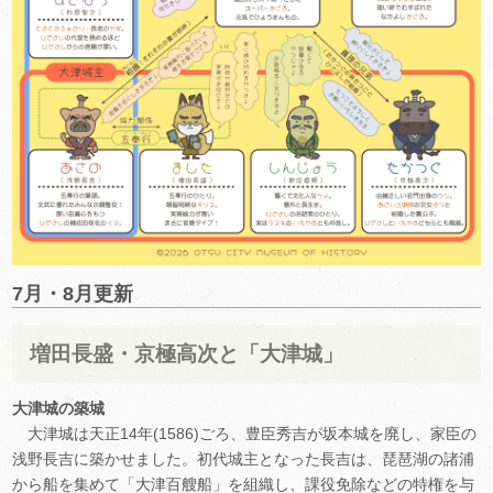
7月・8月更新
増田長盛・京極高次と「大津城」
大津城の築城
大津城は天正14年(1586)ごろ、豊臣秀吉が坂本城を廃し、家臣の
浅野長吉に築かせました。初代城主となった長吉は、琵琶湖の諸浦
から船を集めて「大津百艘船」を組織し、課役免除などの特権を与