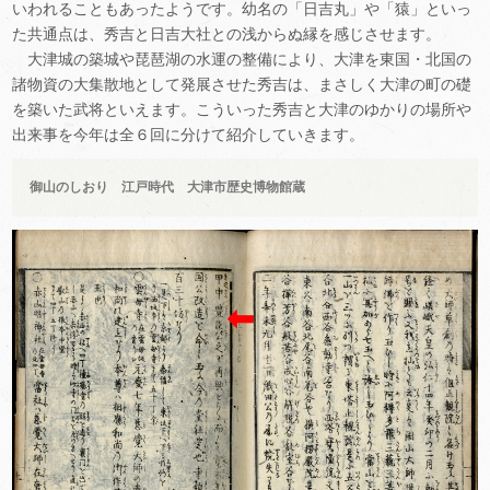
いわれることもあったようです。幼名の「日吉丸」や「猿」といっ
た共通点は、秀吉と日吉大社との浅からぬ縁を感じさせます。
大津城の築城や琵琶湖の水運の整備により、大津を東国・北国の
諸物資の大集散地として発展させた秀吉は、まさしく大津の町の礎
を築いた武将といえます。こういった秀吉と大津のゆかりの場所や
出来事を今年は全６回に分けて紹介していきます。
御山のしおり
江戸時代 大津市歴史博物館蔵