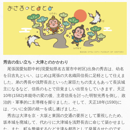
秀吉の生い立ち・大津とのかかわり
尾張国愛知郡中村(現愛知県名古屋市中村区)出身の秀吉は、幼名
を日吉丸といい、はじめは尾張の大名織田信長に足軽として仕えま
した。弟の秀長や浅野長吉といった家臣たちの支えもあって長浜城
主になるなど、信長のもとで目覚ましい出世をしていきます。天正
10年(1582)本能寺の変の後、主君信長を討った明智光秀を倒し、政
治的・軍事的に主導権を握りました。そして、天正18年(1590)に
は、ついに全国の統一を成し遂げました。
秀吉は大津を京・大坂と東国の交通の要所として重視したため、
坂本城を廃城して、代わりに大津城を浅野長吉に命じて築かせまし
た。また、町を整備するなど大津を都市として発展させたのです。