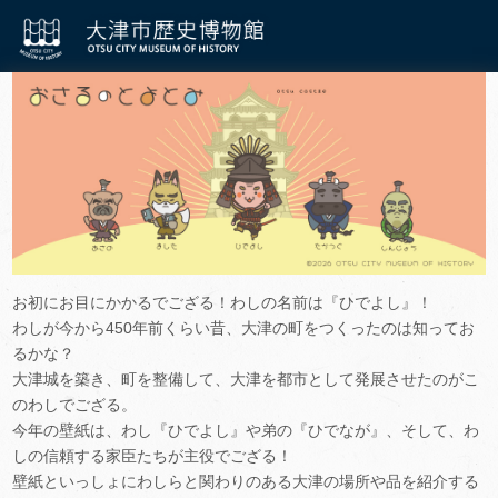
お初にお目にかかるでござる！わしの名前は『ひでよし』！
わしが今から450年前くらい昔、大津の町をつくったのは知ってお
るかな？
大津城を築き、町を整備して、大津を都市として発展させたのがこ
のわしでござる。
今年の壁紙は、わし『ひでよし』や弟の『ひでなが』、そして、わ
しの信頼する家臣たちが主役でござる！
壁紙といっしょにわしらと関わりのある大津の場所や品を紹介する