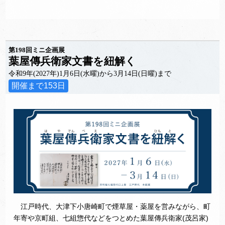
第198回ミニ企画展
葉屋傳兵衛家文書を紐解く
令和9年(2027年)1月6日(水曜)から3月14日(日曜)まで
開催まで153日
江戸時代、大津下小唐崎町で煙草屋・薬屋を営みながら、町
年寄や京町組、七組惣代などをつとめた葉屋傳兵衛家(茂呂家)