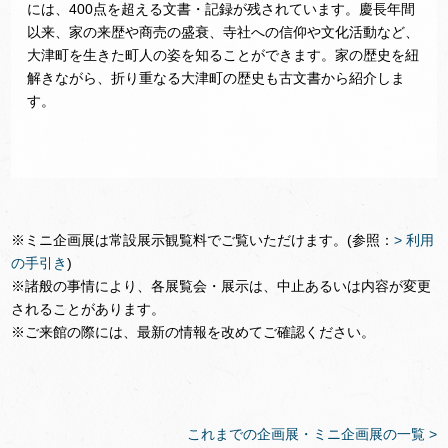
には、400点を超える文書・記録が残されています。慶長年間
以来、家の来歴や商売の盛衰、寺社への信仰や文化活動など、
大津町を生きた町人の姿を知ることができます。家の歴史を紐
解きながら、折り重なる大津町の歴史も古文書から紹介しま
す。
※ミニ企画展は常設展示観覧料でご覧いただけます。(参照：
> 利用
の手引き
)
※諸般の事情により、各展覧会・展示は、中止あるいは内容が変更
されることがあります。
※ご来館の際には、最新の情報を改めてご確認ください。
これまでの企画展・ミニ企画展の一覧 >