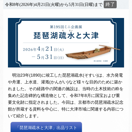
終了
令和8年(2026年)4月21日(火曜)から5月31日(日曜)まで
明治23年(1890)に竣工した琵琶湖疏水(そすい)は、水力発電
や舟運、上水道、灌漑(かんがい)など様々な目的のために築か
れました。その経路中の関連の施設は、当時の土木技術の粋を
集めた記念碑的な構造物として、令和7年8月に国宝および重
要文化財に指定されました。今回は、京都市の琵琶湖疏水記念
館が所蔵する資料を中心に、特に大津市域に関連する内容につ
いて紹介します。
「琵琶湖疏水と大津」出品リスト