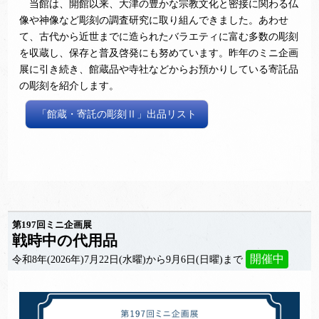
当館は、開館以来、大津の豊かな宗教文化と密接に関わる仏
像や神像など彫刻の調査研究に取り組んできました。あわせ
て、古代から近世までに造られたバラエティに富む多数の彫刻
を収蔵し、保存と普及啓発にも努めています。昨年のミニ企画
展に引き続き、館蔵品や寺社などからお預かりしている寄託品
の彫刻を紹介します。
「館蔵・寄託の彫刻Ⅱ」出品リスト
第197回ミニ企画展
戦時中の代用品
開催中
令和8年(2026年)7月22日(水曜)から9月6日(日曜)まで