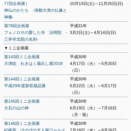
77回企画展）
10月13日(土)～11月25日(日)
神仏のかたち ‐湖都大津の仏像と
神像‐
第78回企画展
平成31年
フェノロサの愛した寺 法明院 -
3月2日(土)～4月14日(日)
三井寺北院の名刹-
▼ミニ企画展
第143回ミニ企画展
平成30年
大津絵 れきはく蔵出し展2018
4月17日（火）～5月20日
（日）
第144回ミニ企画展
平成30年
平成29年度新収蔵品展
5月22日（火）～6月17日
（日）
第145回ミニ企画展
平成30年
大石の山の神
6月19日（火）～7月16日
（月・祝）
第146回ミニ企画展
平成30年
紀楳亭 ほのぼの文人画ワールド
7月18日（水）～8月26日