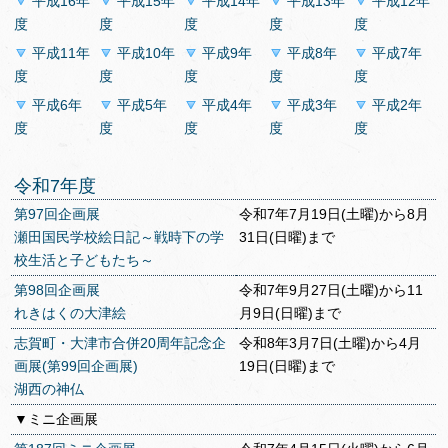
平成16年
平成15年
平成14年
平成13年
平成12年
度
度
度
度
度
平成11年
平成10年
平成9年
平成8年
平成7年
度
度
度
度
度
平成6年
平成5年
平成4年
平成3年
平成2年
度
度
度
度
度
令和7年度
第97回企画展
令和7年7月19日(土曜)から8月
瀬田国民学校絵日記～戦時下の学
31日(日曜)まで
校生活と子どもたち～
第98回企画展
令和7年9月27日(土曜)から11
れきはくの大津絵
月9日(日曜)まで
志賀町・大津市合併20周年記念企
令和8年3月7日(土曜)から4月
画展(第99回企画展)
19日(日曜)まで
湖西の神仏
▼ミニ企画展