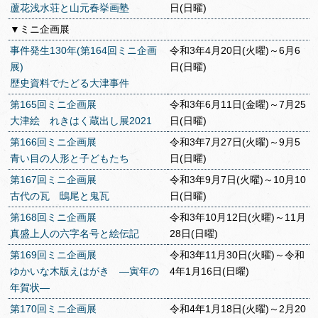
蘆花浅水荘と山元春挙画塾
日(日曜)
▼ミニ企画展
事件発生130年(第164回ミニ企画
令和3年4月20日(火曜)～6月6
展)
日(日曜)
歴史資料でたどる大津事件
第165回ミニ企画展
令和3年6月11日(金曜)～7月25
大津絵 れきはく蔵出し展2021
日(日曜)
第166回ミニ企画展
令和3年7月27日(火曜)～9月5
青い目の人形と子どもたち
日(日曜)
第167回ミニ企画展
令和3年9月7日(火曜)～10月10
古代の瓦 鴟尾と鬼瓦
日(日曜)
第168回ミニ企画展
令和3年10月12日(火曜)～11月
真盛上人の六字名号と絵伝記
28日(日曜)
第169回ミニ企画展
令和3年11月30日(火曜)～令和
ゆかいな木版えはがき ―寅年の
4年1月16日(日曜)
年賀状―
第170回ミニ企画展
令和4年1月18日(火曜)～2月20