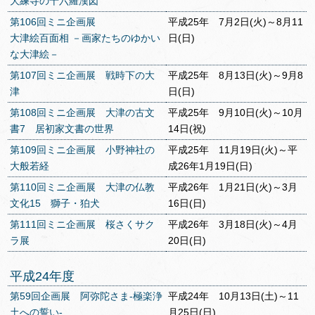
大練寺の十六羅漢図
第106回ミニ企画展
平成25年 7月2日(火)～8月11
大津絵百面相 －画家たちのゆかい
日(日)
な大津絵－
第107回ミニ企画展 戦時下の大
平成25年 8月13日(火)～9月8
津
日(日)
第108回ミニ企画展 大津の古文
平成25年 9月10日(火)～10月
書7 居初家文書の世界
14日(祝)
第109回ミニ企画展 小野神社の
平成25年 11月19日(火)～平
大般若経
成26年1月19日(日)
第110回ミニ企画展 大津の仏教
平成26年 1月21日(火)～3月
文化15 獅子・狛犬
16日(日)
第111回ミニ企画展 桜さくサク
平成26年 3月18日(火)～4月
ラ展
20日(日)
平成24年度
第59回企画展 阿弥陀さま-極楽浄
平成24年 10月13日(土)～11
土への誓い-
月25日(日)