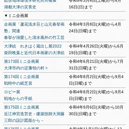
総合地球環境学研究所共催展
令和5年3月4日(土曜)から4月
湖都大津の災害史
16日(日)まで
▼ミニ企画展
企画展「蘆花浅水荘と山元春挙画
令和4年3月8日(火曜)から4月
塾」関連
24日(日曜)まで
春挙が溺愛した清水風外の竹工芸
大津絵 れきはく蔵出し展2022
令和4年4月26日(火曜)から6月
柴田晩葉と近代日本画家の大津絵
19日(日曜)まで
第173回ミニ企画展
令和4年6月21日(火曜)から7月
大津市内の淀藩領の村々
31日(日曜)まで
第174回ミニ企画展
令和4年8月2日(火曜)から9月4
戦時中の紙芝居
日(日曜)まで
ロビー展
令和4年8月2日(火曜)から9月4
戦地からの手紙
日(日曜)まで
第175回ミニ企画展
令和4年9月6日(火曜)から10月
近江神宮造営史－建築技師大洞藤
30日(日曜)まで
三郎の設計図面から－