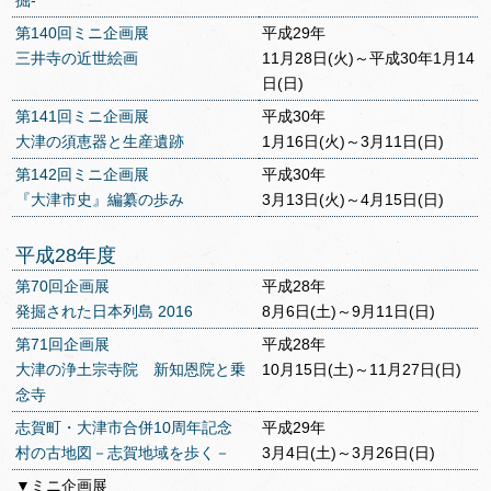
掘‐
第140回ミニ企画展
平成29年
三井寺の近世絵画
11月28日(火)～平成30年1月14
日(日)
第141回ミニ企画展
平成30年
大津の須恵器と生産遺跡
1月16日(火)～3月11日(日)
第142回ミニ企画展
平成30年
『大津市史』編纂の歩み
3月13日(火)～4月15日(日)
平成28年度
第70回企画展
平成28年
発掘された日本列島 2016
8月6日(土)～9月11日(日)
第71回企画展
平成28年
大津の浄土宗寺院 新知恩院と乗
10月15日(土)～11月27日(日)
念寺
志賀町・大津市合併10周年記念
平成29年
村の古地図－志賀地域を歩く－
3月4日(土)～3月26日(日)
▼ミニ企画展