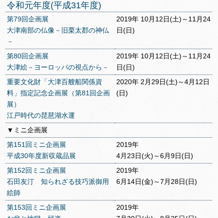
令和元年度(平成31年度)
第79回企画展
2019年 10月12日(土)～11月24
大津南部の仏像－旧栗太郡の神仏
日(日)
－
第80回企画展
2019年 10月12日(土)～11月24
大津絵－ヨーロッパの視点から－
日(日)
重要文化財「大津百艘船関係資
2020年 2月29日(土)～4月12日
料」指定記念企画展（第81回企画
(日)
展）
江戸時代の琵琶湖水運
▼ミニ企画展
第151回ミニ企画展
2019年
平成30年度新収蔵品展
4月23日(火)～6月9日(日)
第152回ミニ企画展
2019年
石田友汀 知られざる技巧派御用
6月14日(金)～7月28日(日)
絵師
第153回ミニ企画展
2019年