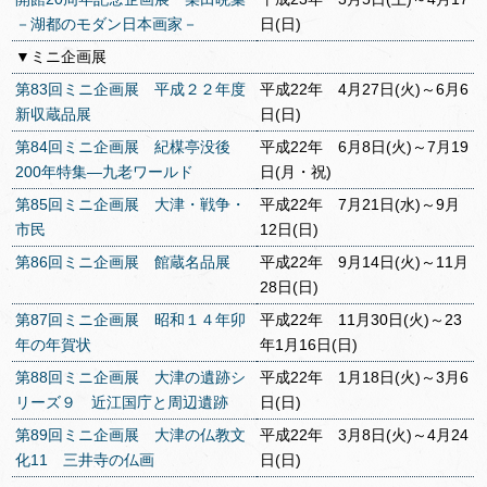
－湖都のモダン日本画家－
日(日)
▼ミニ企画展
第83回ミニ企画展 平成２２年度
平成22年 4月27日(火)～6月6
新収蔵品展
日(日)
第84回ミニ企画展 紀楳亭没後
平成22年 6月8日(火)～7月19
200年特集―九老ワールド
日(月・祝)
第85回ミニ企画展 大津・戦争・
平成22年 7月21日(水)～9月
市民
12日(日)
第86回ミニ企画展 館蔵名品展
平成22年 9月14日(火)～11月
28日(日)
第87回ミニ企画展 昭和１４年卯
平成22年 11月30日(火)～23
年の年賀状
年1月16日(日)
第88回ミニ企画展 大津の遺跡シ
平成22年 1月18日(火)～3月6
リーズ９ 近江国庁と周辺遺跡
日(日)
第89回ミニ企画展 大津の仏教文
平成22年 3月8日(火)～4月24
化11 三井寺の仏画
日(日)