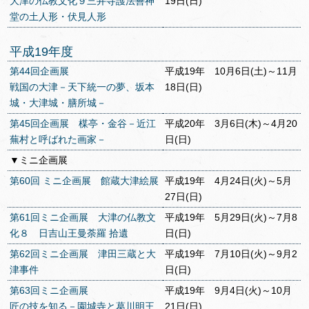
大津の仏教文化９三井寺護法善神
19日(日)
堂の土人形・伏見人形
平成19年度
第44回企画展
平成19年 10月6日(土)～11月
戦国の大津－天下統一の夢、坂本
18日(日)
城・大津城・膳所城－
第45回企画展 楳亭・金谷－近江
平成20年 3月6日(木)～4月20
蕪村と呼ばれた画家－
日(日)
▼ミニ企画展
第60回 ミニ企画展 館蔵大津絵展
平成19年 4月24日(火)～5月
27日(日)
第61回ミニ企画展 大津の仏教文
平成19年 5月29日(火)～7月8
化８ 日吉山王曼荼羅 拾遺
日(日)
第62回ミニ企画展 津田三蔵と大
平成19年 7月10日(火)～9月2
津事件
日(日)
第63回ミニ企画展
平成19年 9月4日(火)～10月
匠の技を知る－園城寺と葛川明王
21日(日)