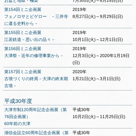
お盆と地獄・極楽
7月30日(火)～8月25日(日)
第154回ミニ企画展
2019年
フェノロサとビゲロー －三井寺
8月27日(火)～9月29日(日)
に遺る史料から－
第155回ミニ企画展
2019年
江若鉄道－思い出の品々－
10月1日(火)～12月1日(日)
第156回ミニ企画展
2019年
大津祭－近年の修理事業から－
12月3日(火)～2020年1月19日
(日)
第157回ミニ企画展
2020年
古墳づくりの終焉－大津の終末期
1月21日(火)～3月1日(日)
古墳－
平成30年度
大津市制120周年記念企画展（第
平成30年
76回企画展）
10月2日(火)～11月25日(日)
60年前の大津
湖信会設立60周年記念企画展（第
平成30年