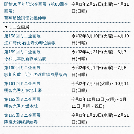
開館30周年記念企画展（第83回企
令和3年2月27日(土曜)～4月11
画展）
日(日曜)
芭蕉翁絵詞伝と義仲寺
▼ミニ企画展
第158回ミニ企画展
令和2年3月10日(火曜)～4月19
江戸時代 石山寺の即位開帳
日(日曜)
第159回ミニ企画展
令和2年4月21日(火曜)～6月7
令和元年度新収蔵品展
日(日曜)
第160回ミニ企画展
令和2年6月12日(金曜)～7月5
歌川広重 近江の浮世絵風景版画
日(日曜)
第161回ミニ企画展
令和2年7月7日(火曜)～10月11
明智光秀と在地土豪
日(日曜)
第162回ミニ企画展
令和2年10月13日(火曜)～1月
明智光秀と坂本城
11日(月曜・祝日)
第163回ミニ企画展
令和3年1月13日(水曜)～2月21
降魔大師縁起絵巻
日(日曜)