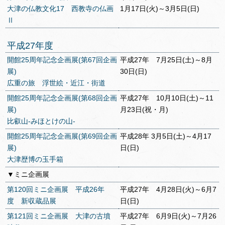
大津の仏教文化17 西教寺の仏画
1月17日(火)～3月5日(日)
Ⅱ
平成27年度
開館25周年記念企画展(第67回企画
平成27年 7月25日(土)～8月
展)
30日(日)
広重の旅 浮世絵・近江・街道
開館25周年記念企画展(第68回企画
平成27年 10月10日(土)～11
展)
月23日(祝・月)
比叡山‐みほとけの山‐
開館25周年記念企画展(第69回企画
平成28年 3月5日(土)～4月17
展)
日(日)
大津歴博の玉手箱
▼ミニ企画展
第120回ミニ企画展 平成26年
平成27年 4月28日(火)～6月7
度 新収蔵品展
日(日)
第121回ミニ企画展 大津の古墳
平成27年 6月9日(火)～7月26