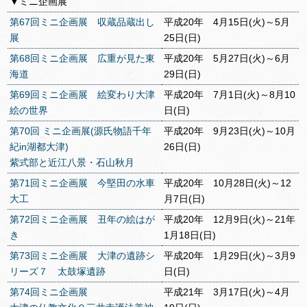
▼ミニ企画展
第67回ミニ企画展 収蔵品蔵出し
平成20年 4月15日(火)～5月
展
25日(日)
第68回ミニ企画展 広重が見た東
平成20年 5月27日(火)～6月
海道
29日(日)
第69回ミニ企画展 絵変わり大津
平成20年 7月1日(火)～8月10
絵の世界
日(日)
第70回 ミニ企画展(源氏物語千年
平成20年 9月23日(火)～10月
紀in湖都大津)
26日(日)
紫式部と近江八景・石山秋月
第71回ミニ企画展 今堅田の水車
平成20年 10月28日(火)～12
大工
月7日(日)
第72回ミニ企画展 丑年の絵はが
平成20年 12月9日(火)～21年
き
1月18日(日)
第73回ミニ企画展 大津の遺跡シ
平成20年 1月29日(火)～3月9
リーズ７ 太鼓塚遺跡
日(日)
第74回ミニ企画展
平成21年 3月17日(火)～4月