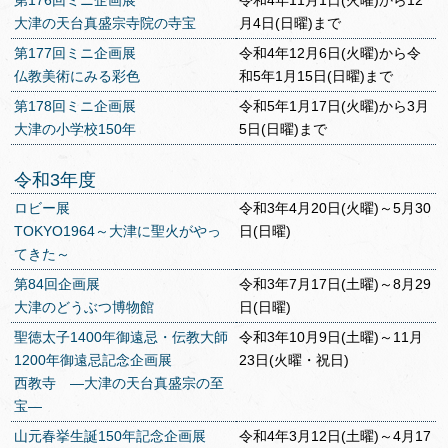
第176回ミニ企画展
令和4年11月1日(火曜)から12
大津の天台真盛宗寺院の寺宝
月4日(日曜)まで
第177回ミニ企画展
令和4年12月6日(火曜)から令
仏教美術にみる彩色
和5年1月15日(日曜)まで
第178回ミニ企画展
令和5年1月17日(火曜)から3月
大津の小学校150年
5日(日曜)まで
令和3年度
ロビー展
令和3年4月20日(火曜)～5月30
TOKYO1964～大津に聖火がやっ
日(日曜)
てきた～
第84回企画展
令和3年7月17日(土曜)～8月29
大津のどうぶつ博物館
日(日曜)
聖徳太子1400年御遠忌・伝教大師
令和3年10月9日(土曜)～11月
1200年御遠忌記念企画展
23日(火曜・祝日)
西教寺 ―大津の天台真盛宗の至
宝―
山元春挙生誕150年記念企画展
令和4年3月12日(土曜)～4月17