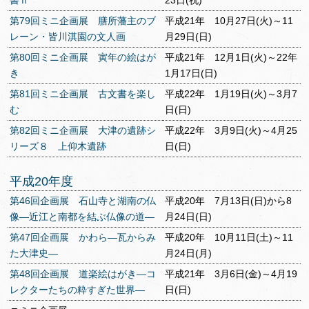
書Ⅱ
23日(祝)
第79回ミニ企画展 膳所藩主のブ
平成21年 10月27日(火)～11
レーン・皆川淇園の文人画
月29日(日)
第80回ミニ企画展 寅年の絵はが
平成21年 12月1日(火)～22年
き
1月17日(日)
第81回ミニ企画展 古文書を楽し
平成22年 1月19日(火)～3月7
む
日(日)
第82回ミニ企画展 大津の遺跡シ
平成22年 3月9日(火)～4月25
リーズ８ 上仰木遺跡
日(日)
平成20年度
第46回企画展 石山寺と湖南の仏
平成20年 7月13日(日)から8
像―近江と南都を結ぶ仏像の道―
月24日(日)
第47回企画展 かわら―瓦からみ
平成20年 10月11日(土)～11
た大津史―
月24日(月)
第48回企画展 道楽絵はがき―コ
平成21年 3月6日(金)～4月19
レクターたちの粋すぎた世界―
日(日)