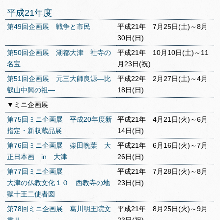
平成21年度
第49回企画展 戦争と市民
平成21年 7月25日(土)～8月
30日(日)
第50回企画展 湖都大津 社寺の
平成21年 10月10日(土)～11
名宝
月23日(祝)
第51回企画展 元三大師良源―比
平成22年 2月27日(土)～4月
叡山中興の祖―
18日(日)
▼ミニ企画展
第75回ミニ企画展 平成20年度新
平成21年 4月21日(火)～6月
指定・新収蔵品展
14日(日)
第76回ミニ企画展 柴田晩葉 大
平成21年 6月16日(火)～7月
正日本画 in 大津
26日(日)
第77回ミニ企画展
平成21年 7月28日(火)～8月
大津の仏教文化１０ 西教寺の地
23日(日)
獄十王二使者図
第78回ミニ企画展 葛川明王院文
平成21年 8月25日(火)～9月