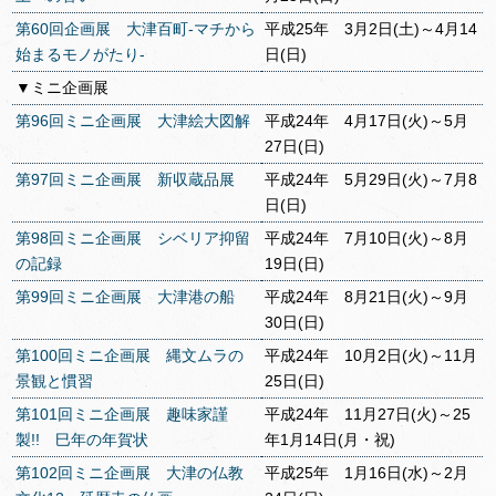
第60回企画展 大津百町-マチから
平成25年 3月2日(土)～4月14
始まるモノがたり-
日(日)
▼ミニ企画展
第96回ミニ企画展 大津絵大図解
平成24年 4月17日(火)～5月
27日(日)
第97回ミニ企画展 新収蔵品展
平成24年 5月29日(火)～7月8
日(日)
第98回ミニ企画展 シベリア抑留
平成24年 7月10日(火)～8月
の記録
19日(日)
第99回ミニ企画展 大津港の船
平成24年 8月21日(火)～9月
30日(日)
第100回ミニ企画展 縄文ムラの
平成24年 10月2日(火)～11月
景観と慣習
25日(日)
第101回ミニ企画展 趣味家謹
平成24年 11月27日(火)～25
製!! 巳年の年賀状
年1月14日(月・祝)
第102回ミニ企画展 大津の仏教
平成25年 1月16日(水)～2月