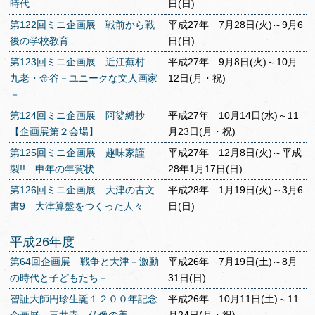
時代
日(日)
第122回ミニ企画展 戦前から戦
平成27年 7月28日(火)～9月6
後の学校教育
日(日)
第123回ミニ企画展 近江蕪村
平成27年 9月8日(火)～10月
九老・金谷－ユニークな文人画家
12日(月・祝)
－
第124回ミニ企画展 阿娑縛抄
平成27年 10月14日(水)～11
【企画展第２会場】
月23日(月・祝)
第125回ミニ企画展 趣味家謹
平成27年 12月8日(火)～平成
製!! 申年の年賀状
28年1月17日(日)
第126回ミニ企画展 大津の古文
平成28年 1月19日(火)～3月6
書9 大津算盤をつくった人々
日(日)
平成26年度
第64回企画展 戦争と大津－激動
平成26年 7月19日(土)～8月
の時代と子どもたち－
31日(日)
智証大師円珍生誕１２００年記念
平成26年 10月11日(土)～11