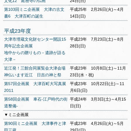
文化12 延暦寺の仏画
24日(日)
第103回ミニ企画展 大津の古文
平成25年 2月26日(火)～4月
書6 大津百町の誕生
14日(日)
平成23年度
大津市埋蔵文化財センター開設15
平成23年 7月23日(土)～8月
周年記念企画展
28日(日)
地中からの贈りもの－遺跡が語る
大津－
近江発！三館合同展覧会大津会場
平成23年 10月8日(土)～11月
神仏います近江 日吉の神と祭
23日(水・祝)
第57回企画展 大津百町大写真展
平成23年 10月22日(土)～11
2011
月6日(日)
第58回企画展 車石‐江戸時代の街
平成24年 3月3日(土)～4月15
道整備‐
日(日)
▼ミニ企画展
第90回ミニ企画展 大津事件と津
平成23年 4月26日(火)～5月
田三蔵
29日(日)