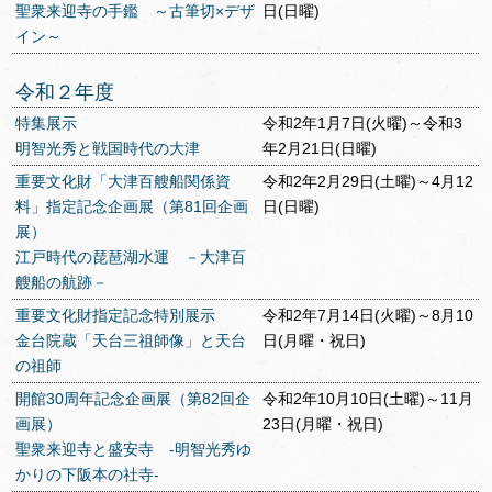
聖衆来迎寺の手鑑 ～古筆切×デザ
日(日曜)
イン～
令和２年度
特集展示
令和2年1月7日(火曜)～令和3
明智光秀と戦国時代の大津
年2月21日(日曜)
重要文化財「大津百艘船関係資
令和2年2月29日(土曜)～4月12
料」指定記念企画展（第81回企画
日(日曜)
展）
江戸時代の琵琶湖水運 －大津百
艘船の航跡－
重要文化財指定記念特別展示
令和2年7月14日(火曜)～8月10
金台院蔵「天台三祖師像」と天台
日(月曜・祝日)
の祖師
開館30周年記念企画展（第82回企
令和2年10月10日(土曜)～11月
画展）
23日(月曜・祝日)
聖衆来迎寺と盛安寺 -明智光秀ゆ
かりの下阪本の社寺-