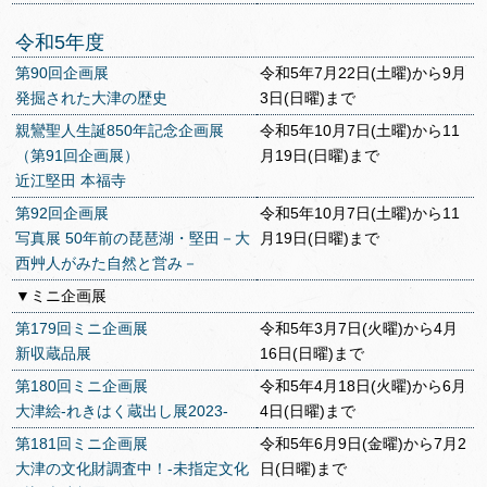
令和5年度
第90回企画展
令和5年7月22日(土曜)から9月
発掘された大津の歴史
3日(日曜)まで
親鸞聖人生誕850年記念企画展
令和5年10月7日(土曜)から11
（第91回企画展）
月19日(日曜)まで
近江堅田 本福寺
第92回企画展
令和5年10月7日(土曜)から11
写真展 50年前の琵琶湖・堅田－大
月19日(日曜)まで
西艸人がみた自然と営み－
▼ミニ企画展
第179回ミニ企画展
令和5年3月7日(火曜)から4月
新収蔵品展
16日(日曜)まで
第180回ミニ企画展
令和5年4月18日(火曜)から6月
大津絵-れきはく蔵出し展2023-
4日(日曜)まで
第181回ミニ企画展
令和5年6月9日(金曜)から7月2
大津の文化財調査中！-未指定文化
日(日曜)まで