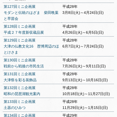
第127回ミニ企画展
平成28年
モダンと伝統のはざま 柴田晩葉
3月8日(火)～4月24日(日)
と早苗会
第128回ミニ企画展
平成28年
平成２７年度新収蔵品展
4月26日(火)～6月5日(日)
第129回ミニ企画展
平成28年
大津の仏教文化16 歴博周辺のほ
6月7日(火)～7月24日(日)
とけさま
第130回ミニ企画展
平成28年
戦前から戦後の市民生活
7月26日(火)～9月11日(日)
第131回ミニ企画展
平成28年
大津祭を彩る装飾品
9月13日(火)～10月16日(日)
第132回ミニ企画展
平成28年
昭和の琵琶湖観光案内
10月18日(火)～11月27日(日)
第133回ミニ企画展
平成28年
土器のひみつ
11月29日(火)～1月15日(日)
第134回ミニ企画展
平成29年