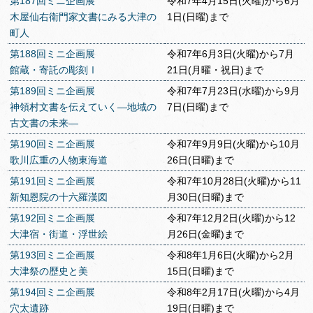
第187回ミニ企画展
令和7年4月15日(火曜)から6月
木屋仙右衛門家文書にみる大津の
1日(日曜)まで
町人
第188回ミニ企画展
令和7年6月3日(火曜)から7月
館蔵・寄託の彫刻Ⅰ
21日(月曜・祝日)まで
第189回ミニ企画展
令和7年7月23日(水曜)から9月
神領村文書を伝えていく―地域の
7日(日曜)まで
古文書の未来―
第190回ミニ企画展
令和7年9月9日(火曜)から10月
歌川広重の人物東海道
26日(日曜)まで
第191回ミニ企画展
令和7年10月28日(火曜)から11
新知恩院の十六羅漢図
月30日(日曜)まで
第192回ミニ企画展
令和7年12月2日(火曜)から12
大津宿・街道・浮世絵
月26日(金曜)まで
第193回ミニ企画展
令和8年1月6日(火曜)から2月
大津祭の歴史と美
15日(日曜)まで
第194回ミニ企画展
令和8年2月17日(火曜)から4月
穴太遺跡
19日(日曜)まで