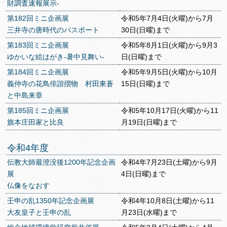
財調査速報展示-
第182回ミニ企画展
令和5年7月4日(火曜)から7月
三井寺の唐時代のパスポート
30日(日曜)まで
第183回ミニ企画展
令和5年8月1日(火曜)から9月3
ゆかいな絵はがき‐暑中見舞い‐
日(日曜)まで
第184回ミニ企画展
令和5年9月5日(火曜)から10月
義仲寺の花鳥俳諧摺物 村田東蒼
15日(日曜)まで
と中島来章
第185回ミニ企画展
令和5年10月17日(火曜)から11
旗本庄田家と比良
月19日(日曜)まで
令和4年度
伝教大師最澄没後1200年記念企画
令和4年7月23日(土曜)から9月
展
4日(日曜)まで
仏像をなおす
壬申の乱1350年記念企画展
令和4年10月8日(土曜)から11
大友皇子と壬申の乱
月23日(水曜)まで