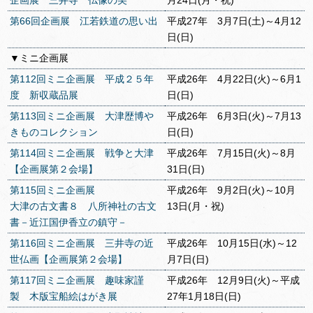
企画展 三井寺 仏像の美
月24日(月・祝)
第66回企画展 江若鉄道の思い出
平成27年 3月7日(土)～4月12
日(日)
▼ミニ企画展
第112回ミニ企画展 平成２５年
平成26年 4月22日(火)～6月1
度 新収蔵品展
日(日)
第113回ミニ企画展 大津歴博や
平成26年 6月3日(火)～7月13
きものコレクション
日(日)
第114回ミニ企画展 戦争と大津
平成26年 7月15日(火)～8月
【企画展第２会場】
31日(日)
第115回ミニ企画展
平成26年 9月2日(火)～10月
大津の古文書８ 八所神社の古文
13日(月・祝)
書－近江国伊香立の鎮守－
第116回ミニ企画展 三井寺の近
平成26年 10月15日(水)～12
世仏画【企画展第２会場】
月7日(日)
第117回ミニ企画展 趣味家謹
平成26年 12月9日(火)～平成
製 木版宝船絵はがき展
27年1月18日(日)