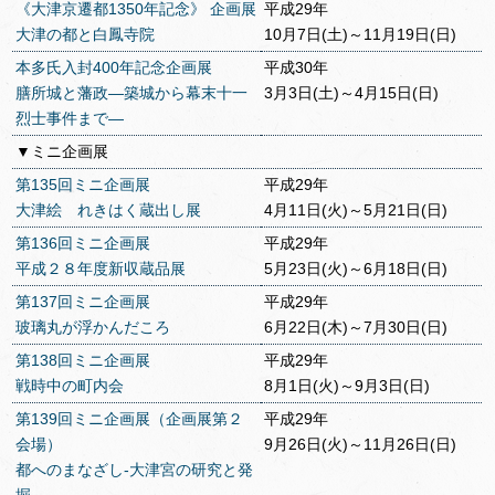
《大津京遷都1350年記念》 企画展
平成29年
大津の都と白鳳寺院
10月7日(土)～11月19日(日)
本多氏入封400年記念企画展
平成30年
膳所城と藩政―築城から幕末十一
3月3日(土)～4月15日(日)
烈士事件まで―
▼ミニ企画展
第135回ミニ企画展
平成29年
大津絵 れきはく蔵出し展
4月11日(火)～5月21日(日)
第136回ミニ企画展
平成29年
平成２８年度新収蔵品展
5月23日(火)～6月18日(日)
第137回ミニ企画展
平成29年
玻璃丸が浮かんだころ
6月22日(木)～7月30日(日)
第138回ミニ企画展
平成29年
戦時中の町内会
8月1日(火)～9月3日(日)
第139回ミニ企画展（企画展第２
平成29年
会場）
9月26日(火)～11月26日(日)
都へのまなざし‐大津宮の研究と発