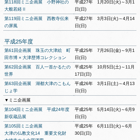
第118回ミニ企画展 小野神社の
平成27年 1月20日(火)～3月1
大般若経Ⅱ
日(日)
第119回ミニ企画展 西教寺伝来
平成27年 3月3日(火)～4月14
の屏風
日(日)
平成25年度
第61回企画展 珠玉の大津絵 町
平成25年 7月26日(金)～9月1
田市博 × 大津歴博コレクション
日(日)
第62回企画展 百人一首かるたの
平成25年 10月5日(土)～11月
世界
17日(日)
第63回企画展 湖都大津のこもん
平成26年 3月1日(土)～4月13
じょ学
日(日)
▼ミニ企画展
第104回ミニ企画展 平成24年度
平成25年 5月14日(火)～6月9
新収蔵品展
日(日)
第105回ミニ企画展
平成25年 6月11日(火)～6月
大津の仏教文化14 重要文化財
30日(日)