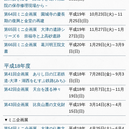
院の保存修理現場から－
第64回ミニ企画展 園城寺の慶長
平成19年 10月23日(火)～11
期の復興と金堂の再建
月25日(日)
第65回ミニ企画展 大津の遺跡シ
平成19年 11月27日(火)～1月
リーズ６ 崇福寺と上高砂遺跡
27日(日)
第66回ミニ企画展 葛川明王院文
平成20年 1月29日(火)～3月9
書
日(日)
平成18年度
第41回企画展 ありし日の江若鉄
平成18年 7月28日(金)～9月3
道-大津・湖西をむすぶ鉄路(みち)-
日(日)
第42回企画展 天台を護る神々
平成18年 10月7日(土)～11月
19日(日)
第43回企画展 比良山麓の文化財
平成19年 3月14日(水)～4月
15日(日)
▼ミニ企画展
第54回ミニ企画展 大津の仏教文
平成18年 4月25日(土)～6月4