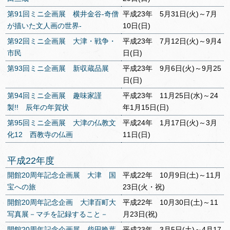
第91回ミニ企画展 横井金谷‐奇僧
平成23年 5月31日(火)～7月
が描いた文人画の世界‐
10日(日)
第92回ミニ企画展 大津・戦争・
平成23年 7月12日(火)～9月4
市民
日(日)
第93回ミニ企画展 新収蔵品展
平成23年 9月6日(火)～9月25
日(日)
第94回ミニ企画展 趣味家謹
平成23年 11月25日(水)～24
製!! 辰年の年賀状
年1月15日(日)
第95回ミニ企画展 大津の仏教文
平成24年 1月17日(火)～3月
化12 西教寺の仏画
11日(日)
平成22年度
開館20周年記念企画展 大津 国
平成22年 10月9日(土)～11月
宝への旅
23日(火・祝)
開館20周年記念企画 大津百町大
平成22年 10月30日(土)～11
写真展－マチを記録すること－
月23日(祝)
開館20周年記念企画展 柴田晩葉
平成23年 3月5日(土)～4月17